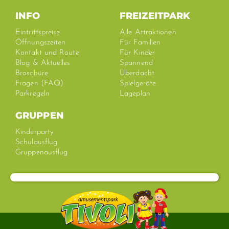
e
t
t
t
b
o
u
a
INFO
FREIZEITPARK
o
k
b
g
o
e
r
Eintrittspreise
Alle Attraktionen
k
a
Öffnungszeiten
Für Familien
-
m
Kontakt und Route
Für Kinder
f
Blog & Aktuelles
Spannend
Broschüre
Überdacht
Fragen (FAQ)
Spielgeräte
Parkregeln
Lageplan
GRUPPEN
Kinderparty
Schulausflug
Gruppenausflug