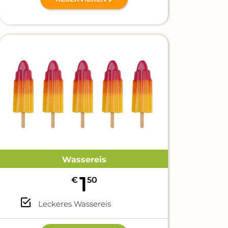
Wassereis
1
€
50
Leckeres Wassereis