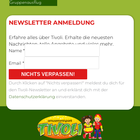
Gruppenausflug
NEWSLETTER ANMELDUNG​
Erfahre alles über Tivoli. Erhalte die neuesten
Nachrichten, tolle Angebote und vieles mehr.
Name *
Email *
NICHTS VERPASSEN!
Durch Klicken auf "Nichts verpassen!" meldest du dich für
den Tivoli-Newsletter an und erklärst dich mit der
Datenschutzerklärung
einverstanden.