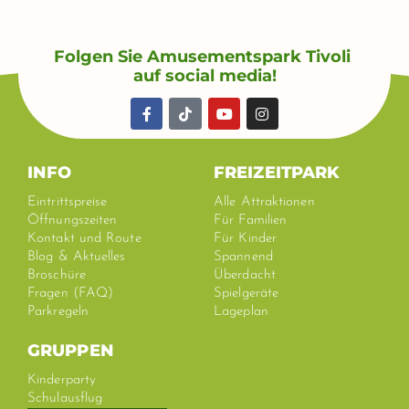
Benötigen Sie
weitere
Folgen Sie Amusementspark Tivoli
Informationen?
auf social media!
F
T
Y
I
Haben Sie Fragen zu einem
a
i
o
n
c
k
u
s
Gruppenausflug in den Park
e
t
t
t
b
o
u
a
INFO
FREIZEITPARK
Tivoli? Sie können uns per E-Mail
o
k
b
g
o
e
r
oder telefonisch (während der
Eintrittspreise
Alle Attraktionen
k
a
Öffnungszeiten
Für Familien
Öffnungszeiten) unter +31(0)24-
-
m
Kontakt und Route
Für Kinder
f
6844444 erreichen.
Blog & Aktuelles
Spannend
Broschüre
Überdacht
Fragen (FAQ)
Spielgeräte
MAIL FÜR MEHR INFOS
Parkregeln
Lageplan
GRUPPEN
Kinderparty
Schulausflug