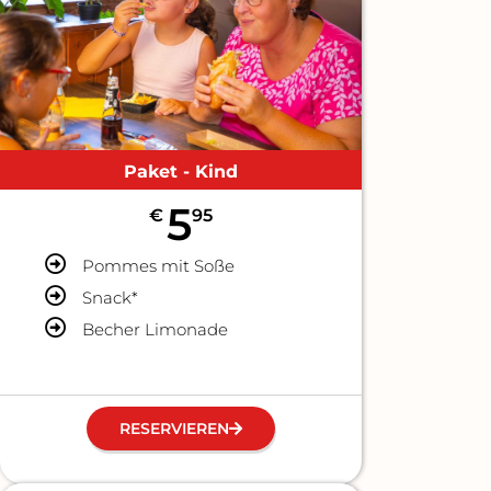
Paket - Kind
5
€
95
Pommes mit Soße
Snack*
Becher Limonade
RESERVIEREN