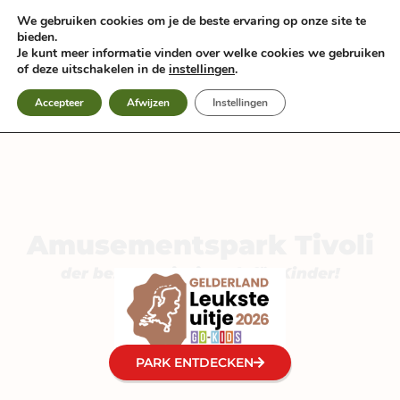
Zum
We gebruiken cookies om je de beste ervaring op onze site te
Inhalt
bieden.
springen
Je kunt meer informatie vinden over welke cookies we gebruiken
of deze uitschakelen in de
instellingen
.
Accepteer
Afwijzen
Instellingen
Amusementspark Tivoli
der beste Freizeitpark für Kinder!
PARK ENTDECKEN