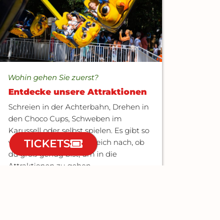
Wohin gehen Sie zuerst?
Entdecke unsere Attraktionen
Schreien in der Achterbahn, Drehen in
den Choco Cups, Schweben im
Karussell oder selbst spielen. Es gibt so
TICKETS
viel zur Auswahl! Sieh gleich nach, ob
du groß genug bist, um in die
Attraktionen zu gehen.
ATTRAKTIONEN