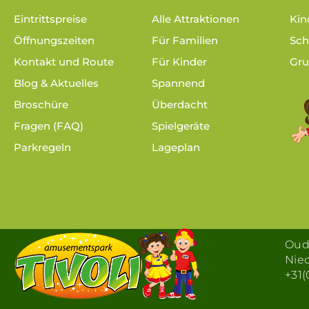
o
Eintrittspreise
Alle Attraktionen
Kin
k
Öffnungszeiten
Für Familien
Sch
-
f
Kontakt und Route
Für Kinder
Gru
Blog & Aktuelles
Spannend
Broschüre
Überdacht
Fragen (FAQ)
Spielgeräte
Parkregeln
Lageplan
Oude
Nie
+31(