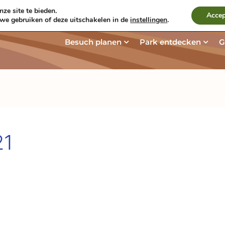
ze site te bieden.
Kontakt und Route
Aktuelles & Bl
Accep
 we gebruiken of deze uitschakelen in de
instellingen
.
Öffne Besuch plane
Öffn
Besuch planen
Park entdecken
G
21