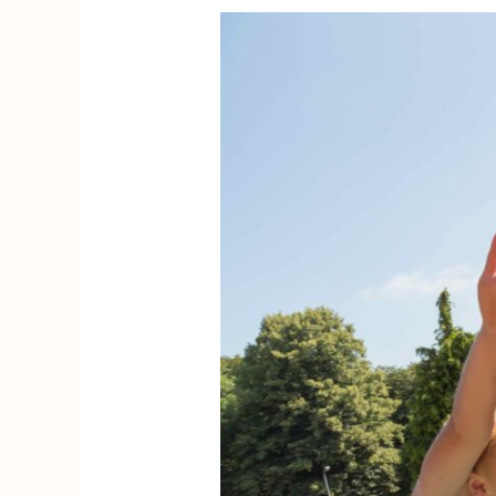
Freizeitpark
Tivoli
nominiert
für
‚Gelderlands
schönster
Ausflug
2022‘.