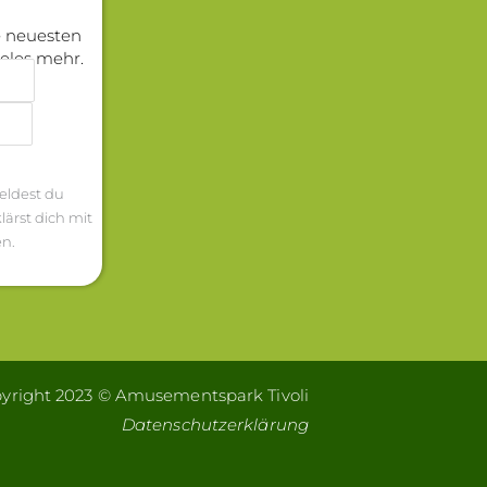
ie neuesten
ieles mehr.
eldest du
lärst dich mit
n.
yright 2023 © Amusementspark Tivoli
Datenschutzerklärung