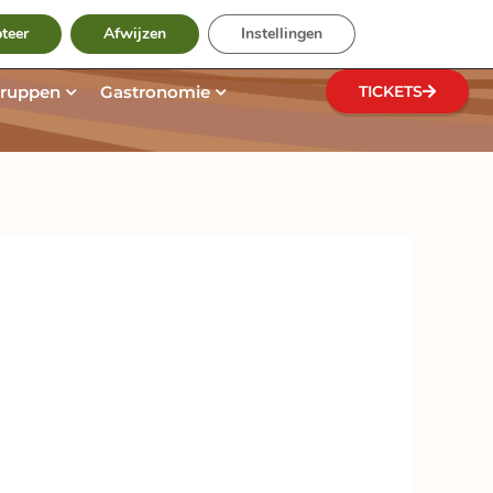
Suche
og
teer
Afwijzen
Instellingen
n
e Park entdecken
Öffne Gruppen
Öffne Gastronomie
ruppen
Gastronomie
TICKETS