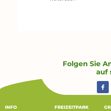
Folgen Sie A
auf 
F
a
c
e
b
INFO
FREIZEITPARK
GR
o