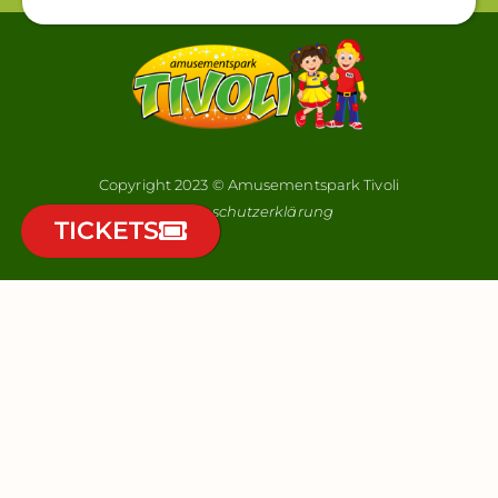
Copyright 2023 © Amusementspark Tivoli
Datenschutzerklärung
TICKETS
Wil jij elke maand automatisch kans maken op 2