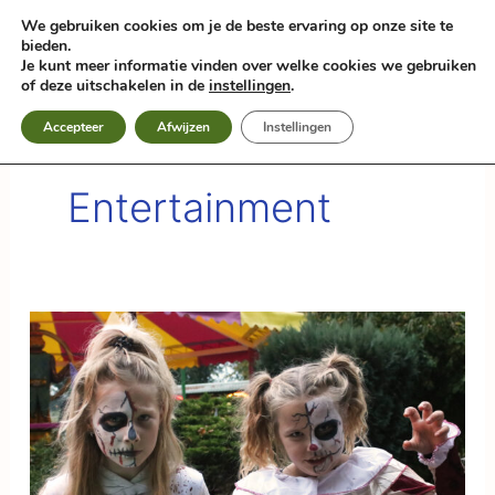
Zum
We gebruiken cookies om je de beste ervaring op onze site te
Inhalt
bieden.
springen
Je kunt meer informatie vinden over welke cookies we gebruiken
of deze uitschakelen in de
instellingen
.
Accepteer
Afwijzen
Instellingen
Entertainment
Gruseln
mit
Spaß
bei
Happy
Halloween