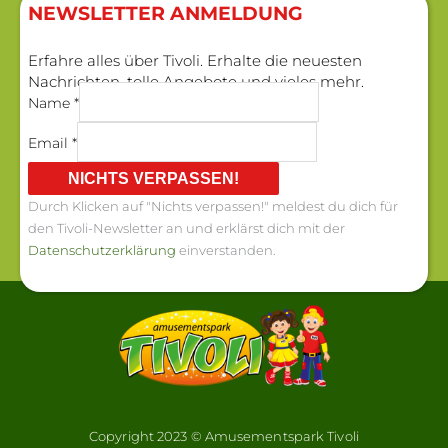
NEWSLETTER ANMELDUNG​
Erfahre alles über Tivoli. Erhalte die neuesten
Nachrichten, tolle Angebote und vieles mehr.
Name *
Email *
NICHTS VERPASSEN!
Durch Klicken auf "Nichts verpassen!" meldest du dich für
den Tivoli-Newsletter an und erklärst dich mit der
Datenschutzerklärung
einverstanden.
Copyright 2023 © Amusementspark Tivoli