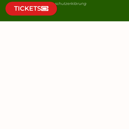
Datenschutzerklärung
TICKETS
Wil jij elke maand automatisch kans maken op 2
vrijkaartjes voor Park Tivoli?
Als lid van onze nieuwsbrief, ontvang je niet alleen als eerste
het laatste nieuws, maar je kunt ook gebruik maken van
heel veel leuke voordelen!
Van maandelijks kans op vrijkaartjes voor ons pretpark tot
aantrekkelijke kortingen bij andere parken en dierentuinen
via
Tivoli's Ledenportaal
.