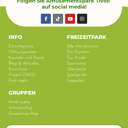
Folgen Sie Amusementspark Tivoli
auf social media!
F
T
Y
I
a
i
o
n
c
k
u
s
e
t
t
t
b
o
u
a
INFO
FREIZEITPARK
o
k
b
g
o
e
r
Eintrittspreise
Alle Attraktionen
k
a
Öffnungszeiten
Für Familien
-
m
Kontakt und Route
Für Kinder
f
Blog & Aktuelles
Spannend
Broschüre
Überdacht
Fragen (FAQ)
Spielgeräte
Parkregeln
Lageplan
GRUPPEN
Kinderparty
Schulausflug
Gruppenausflug