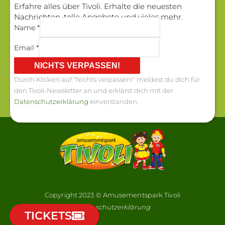
Erfahre alles über Tivoli. Erhalte die neuesten
Nachrichten, tolle Angebote und vieles mehr.
Name *
Email *
NICHTS VERPASSEN!
Durch Klicken auf "Nichts verpassen!" meldest du dich für
den Tivoli-Newsletter an und erklärst dich mit der
Datenschutzerklärung
einverstanden.
Copyright 2023 © Amusementspark Tivoli
Datenschutzerklärung
TICKETS