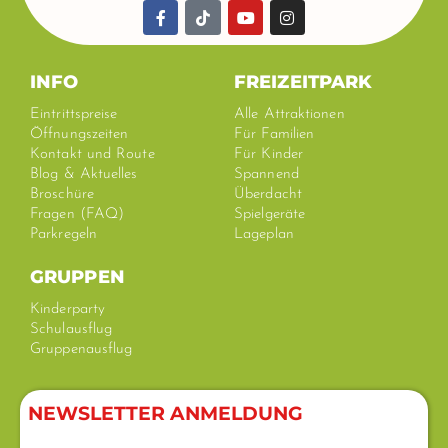
F
T
Y
I
a
i
o
n
c
k
u
s
e
t
t
t
b
o
u
a
INFO
FREIZEITPARK
o
k
b
g
o
e
r
Eintrittspreise
Alle Attraktionen
k
a
Öffnungszeiten
Für Familien
-
m
Kontakt und Route
Für Kinder
f
Blog & Aktuelles
Spannend
Broschüre
Überdacht
Fragen (FAQ)
Spielgeräte
Parkregeln
Lageplan
GRUPPEN
Kinderparty
Schulausflug
Gruppenausflug
NEWSLETTER ANMELDUNG​