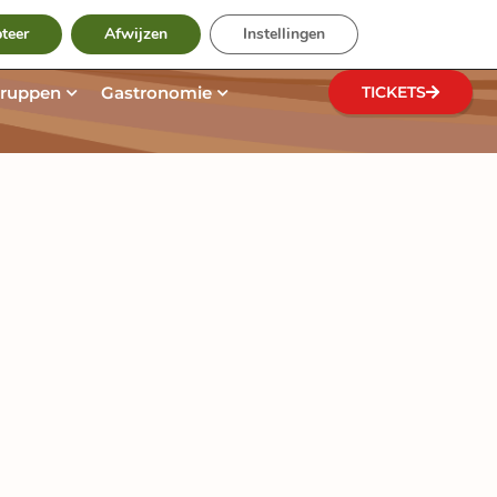
Suche
og
teer
Afwijzen
Instellingen
n
e Park entdecken
Öffne Gruppen
Öffne Gastronomie
ruppen
Gastronomie
TICKETS