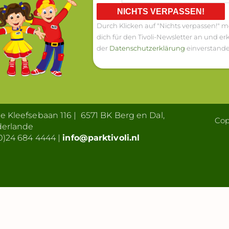
NICHTS VERPASSEN!
Durch Klicken auf "Nichts verpassen!" m
dich für den Tivoli-Newsletter an und erk
der
Datenschutzerklärung
einverstande
 Kleefsebaan 116 | 6571 BK Berg en Dal,
Cop
derlande
0)24 684 4444 |
info@parktivoli.nl