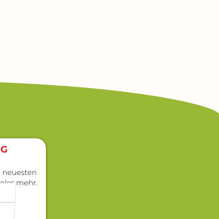
G​
ie neuesten
ieles mehr.