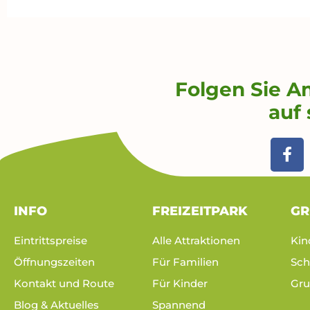
Folgen Sie A
auf 
F
a
c
e
b
INFO
FREIZEITPARK
GR
o
o
Eintrittspreise
Alle Attraktionen
Kin
k
Öffnungszeiten
Für Familien
Sch
-
f
Kontakt und Route
Für Kinder
Gru
Blog & Aktuelles
Spannend