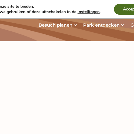
ze site te bieden.
Kontakt und Route
Aktuelles & Bl
Accep
 we gebruiken of deze uitschakelen in de
instellingen
.
Öffne Besuch plane
Öffn
Besuch planen
Park entdecken
G