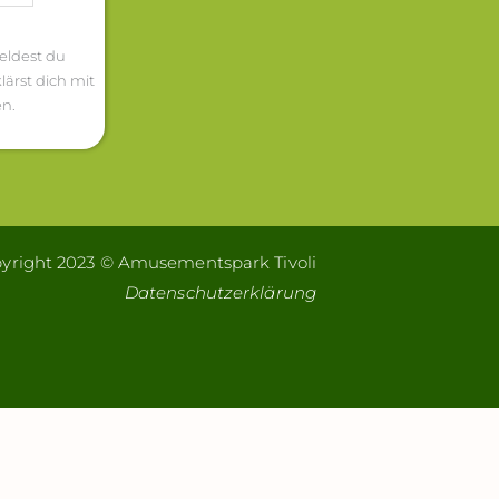
eldest du
lärst dich mit
n.
yright 2023 © Amusementspark Tivoli
Datenschutzerklärung