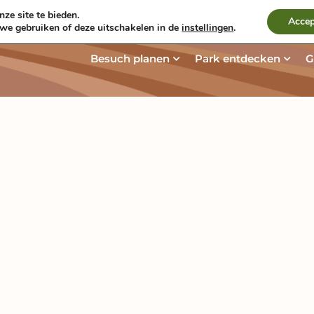
ze site te bieden.
Kontakt und Route
Aktuelles & Bl
Accep
 we gebruiken of deze uitschakelen in de
instellingen
.
Öffne Besuch plane
Öffn
Besuch planen
Park entdecken
G