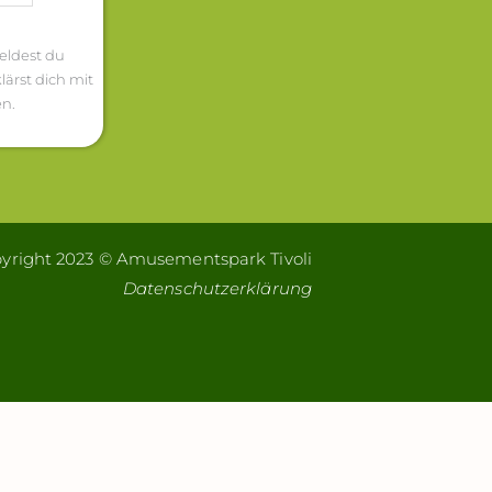
eldest du
lärst dich mit
n.
yright 2023 © Amusementspark Tivoli
Datenschutzerklärung