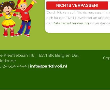
NICHTS VERPASSEN!
Durch Klicken auf "Nichts verpassen!" m
dich für den Tivoli-Newsletter an und erk
der
Datenschutzerklärung
einverstande
 Kleefsebaan 116 | 6571 BK Berg en Dal,
Cop
derlande
0)24 684 4444 |
info@parktivoli.nl