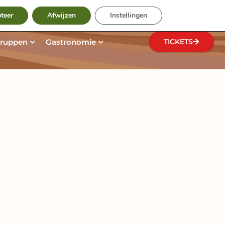
Suche
og
teer
Afwijzen
Instellingen
n
e Park entdecken
Öffne Gruppen
Öffne Gastronomie
ruppen
Gastronomie
TICKETS