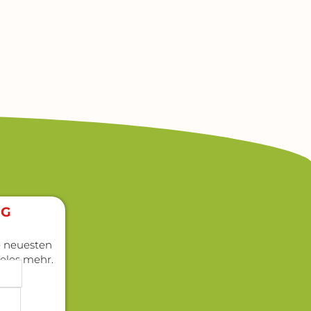
G​
ie neuesten
ieles mehr.