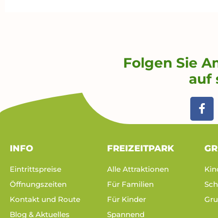
Folgen Sie A
auf 
F
a
c
e
b
INFO
FREIZEITPARK
GR
o
o
Eintrittspreise
Alle Attraktionen
Kin
k
Öffnungszeiten
Für Familien
Sch
-
f
Kontakt und Route
Für Kinder
Gru
Blog & Aktuelles
Spannend