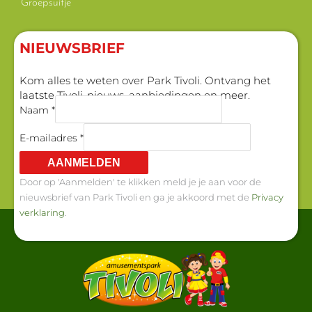
Groepsuitje
NIEUWSBRIEF
Kom alles te weten over Park Tivoli. Ontvang het
laatste Tivoli-nieuws, aanbiedingen en meer.
Naam *
E-mailadres *
AANMELDEN
Door op 'Aanmelden' te klikken meld je je aan voor de
nieuwsbrief van Park Tivoli en ga je akkoord met de
Privacy
verklaring
.