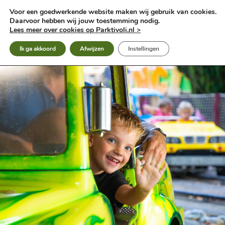
Ga
Voor een goedwerkende website maken wij gebruik van cookies.
naar
Daarvoor hebben wij jouw toestemming nodig.
de
Lees meer over cookies op Parktivoli.nl >
inhoud
Ik ga akkoord
Afwijzen
Instellingen