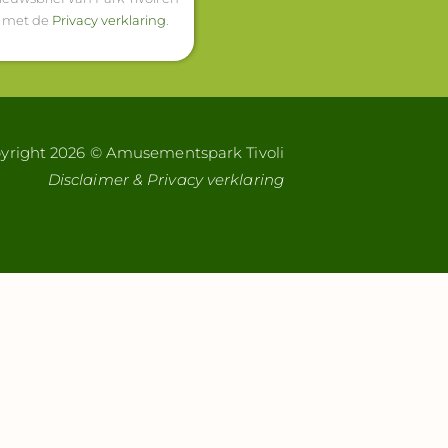
d met de
Privacy verklaring
.
yright 2026 © Amusementspark Tivoli
Disclaimer & Privacy verklaring