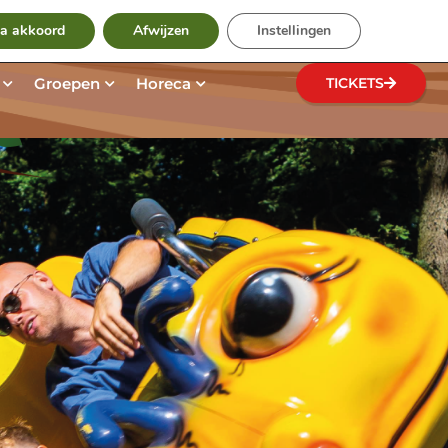
Zoeken
te
ga akkoord
Afwijzen
Instellingen
zoek
Open Ontdek het park
Open Groepen
Open Horeca
Groepen
Horeca
TICKETS