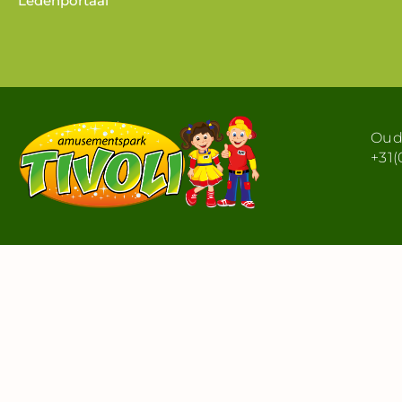
Ledenportaal
Oude
+31(