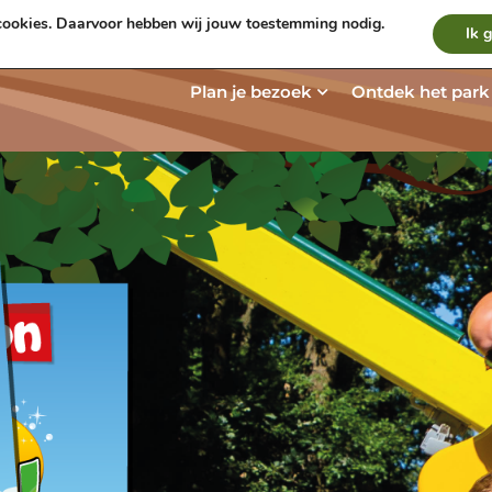
ookies. Daarvoor hebben wij jouw toestemming nodig.
Werken bij
Nieuws
Contact & Rou
Ik 
Open Plan je be
Plan je bezoek
Ontdek het park