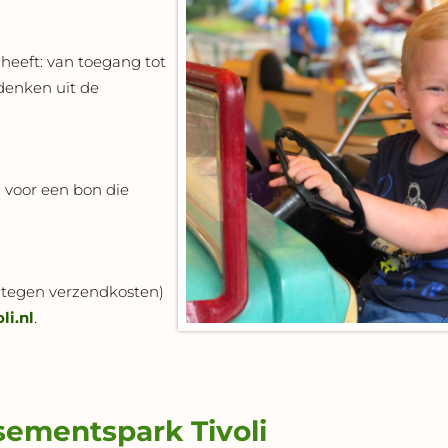
 heeft: van toegang tot
ndenken uit de
 voor een bon die
 (tegen verzendkosten)
li.nl
.
ementspark Tivoli