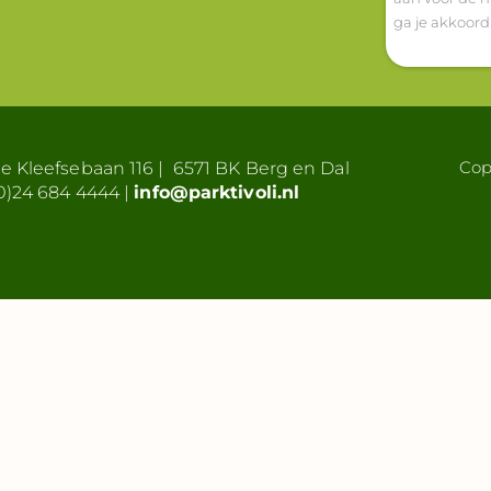
ga je akkoor
Cop
 Kleefsebaan 116 | 6571 BK Berg en Dal
0)24 684 4444 |
info@parktivoli.nl