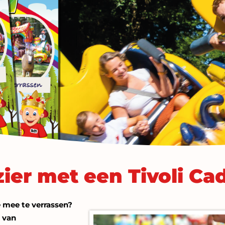
ezier met een Tivoli C
 mee te verrassen?
 van