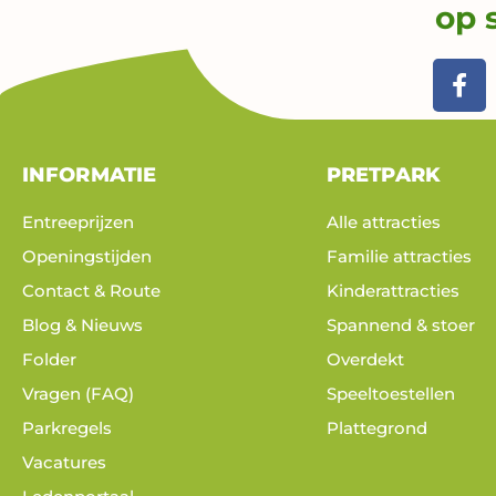
op 
F
a
c
e
b
INFORMATIE
PRETPARK
o
o
Entreeprijzen
Alle attracties
k
Openingstijden
Familie attracties
-
f
Contact & Route
Kinderattracties
Blog & Nieuws
Spannend & stoer
Folder
Overdekt
Vragen (FAQ)
Speeltoestellen
Parkregels
Plattegrond
Vacatures