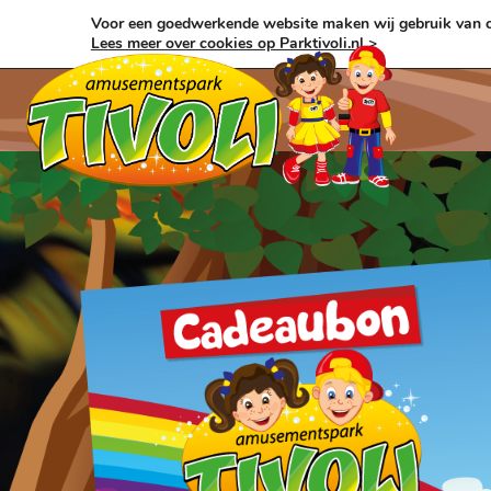
Ga
Voor een goedwerkende website maken wij gebruik van c
naar
Lees meer over cookies op Parktivoli.nl >
de
inhoud