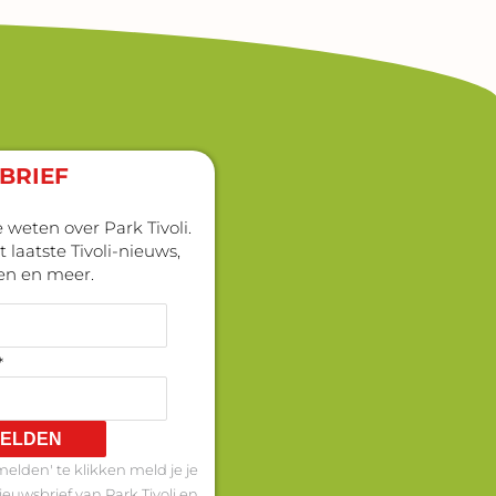
BRIEF
 weten over Park Tivoli.
laatste Tivoli-nieuws,
en en meer.
*
ELDEN
elden' te klikken meld je je
ieuwsbrief van Park Tivoli en