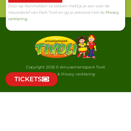
Door op 'Aanmelden' te klikken meld je je aan voor de
nieuwsbrief van Park Tivoli en ga je akkoord met de
Privacy
verklaring
.
Copyright 2026 © Amusementspark Tivoli
Disclaimer & Privacy verklaring
TICKETS