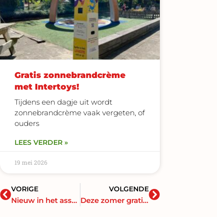
Gratis zonnebrandcrème
met Intertoys!
Tijdens een dagje uit wordt
zonnebrandcrème vaak vergeten, of
ouders
LEES VERDER »
19 mei 2026
Vorige
Volgende
VORIGE
VOLGENDE
Nieuw in het assortiment: verse, knapperige wafels
Deze zomer gratis zonnebrandcrème