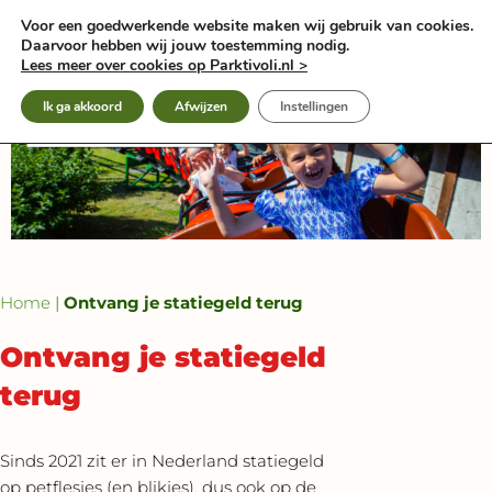
Ga
Voor een goedwerkende website maken wij gebruik van cookies.
naar
Daarvoor hebben wij jouw toestemming nodig.
de
Lees meer over cookies op Parktivoli.nl >
inhoud
Ik ga akkoord
Afwijzen
Instellingen
Home
|
Ontvang je statiegeld terug
Ontvang je statiegeld
terug
Sinds 2021 zit er in Nederland statiegeld
op petflesjes (en blikjes), dus ook op de