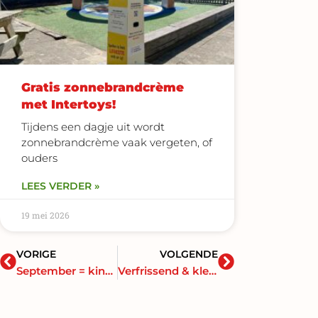
Gratis zonnebrandcrème
met Intertoys!
Tijdens een dagje uit wordt
zonnebrandcrème vaak vergeten, of
ouders
LEES VERDER »
19 mei 2026
Vorige
Volgende
VORIGE
VOLGENDE
September = kinderfeestmaand
Verfrissend & kleurrijk: ontdek onze nieuwe drinkflessen