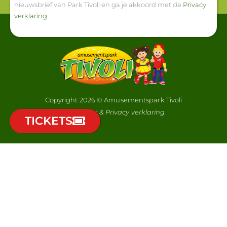
nieuwsbrief van Park Tivoli en ga je akkoord met de
Privacy
verklaring
.
Copyright 2026 © Amusementspark Tivoli
Disclaimer & Privacy verklaring
TICKETS