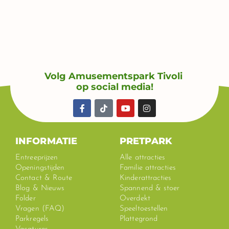
Volg Amusementspark Tivoli
op social media!
F
T
Y
I
a
i
o
n
c
k
u
s
e
t
t
t
b
o
u
a
INFORMATIE
PRETPARK
o
k
b
g
o
e
r
Entreeprijzen
Alle attracties
k
a
Openingstijden
Familie attracties
-
m
Contact & Route
Kinderattracties
f
Blog & Nieuws
Spannend & stoer
Folder
Overdekt
Vragen (FAQ)
Speeltoestellen
Parkregels
Plattegrond