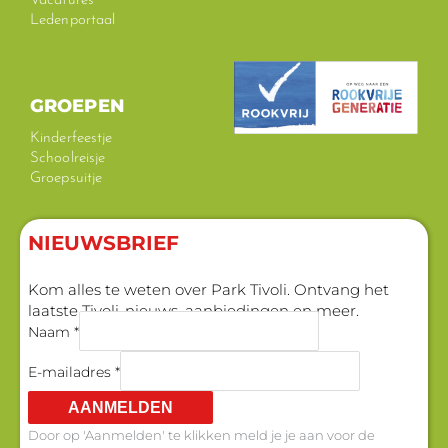
Vacatures
Ledenportaal
GROEPEN
Kinderfeestje
Schoolreisje
Groepsuitje
NIEUWSBRIEF
Kom alles te weten over Park Tivoli. Ontvang het
laatste Tivoli-nieuws, aanbiedingen en meer.
Naam *
E-mailadres *
AANMELDEN
Door op 'Aanmelden' te klikken meld je je aan voor de