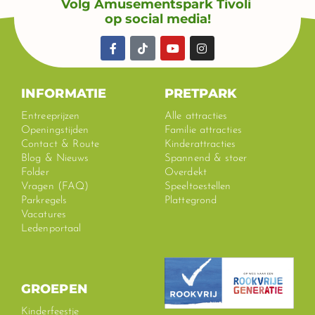
Volg Amusementspark Tivoli
op social media!
F
T
Y
I
a
i
o
n
c
k
u
s
e
t
t
t
b
o
u
a
INFORMATIE
PRETPARK
o
k
b
g
o
e
r
Entreeprijzen
Alle attracties
k
a
Openingstijden
Familie attracties
-
m
Contact & Route
Kinderattracties
f
Blog & Nieuws
Spannend & stoer
Folder
Overdekt
Vragen (FAQ)
Speeltoestellen
Parkregels
Plattegrond
Vacatures
Ledenportaal
GROEPEN
Kinderfeestje