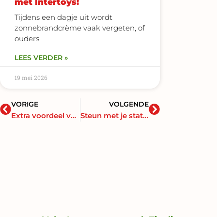
met Intertoys!
Tijdens een dagje uit wordt
zonnebrandcrème vaak vergeten, of
ouders
LEES VERDER »
19 mei 2026
Vorige
Volgende
VORIGE
VOLGENDE
Extra voordeel voor nieuwsbriefleden!
Steun met je statiegeld Stichting Mijn Liefste Wens