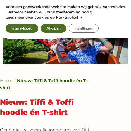
Ga
Voor een goedwerkende website maken wij gebruik van cookies.
naar
Daarvoor hebben wij jouw toestemming nodig.
de
Lees meer over cookies op Parktivoli.nl >
inhoud
Ik ga akkoord
Afwijzen
Instellingen
Home
|
Nieuw: Tiffi & Toffi hoodie én T-
shirt
Nieuw: Tiffi & Toffi
hoodie én T-shirt
Goed nieuws voor alle jonge fans van Tiffi