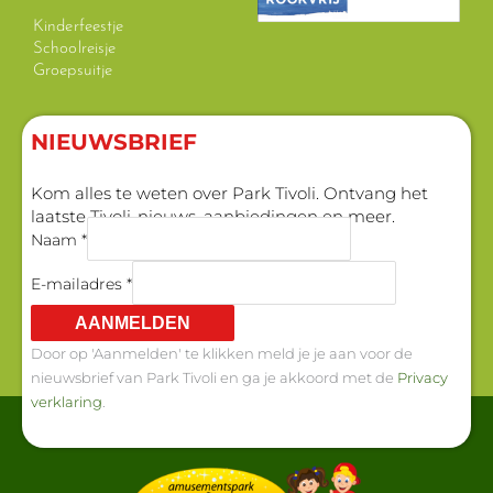
Kinderfeestje
Schoolreisje
Groepsuitje
NIEUWSBRIEF
Kom alles te weten over Park Tivoli. Ontvang het
laatste Tivoli-nieuws, aanbiedingen en meer.
Naam *
E-mailadres *
AANMELDEN
Door op 'Aanmelden' te klikken meld je je aan voor de
nieuwsbrief van Park Tivoli en ga je akkoord met de
Privacy
verklaring
.