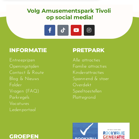
Volg Amusementspark Tivoli
op social media!
F
T
Y
I
a
i
o
n
c
k
u
s
e
t
t
t
b
o
u
a
INFORMATIE
PRETPARK
o
k
b
g
o
e
r
Entreeprijzen
Alle attracties
k
a
Openingstijden
Familie attracties
-
m
Contact & Route
Kinderattracties
f
Blog & Nieuws
Spannend & stoer
Folder
Overdekt
Vragen (FAQ)
Speeltoestellen
Parkregels
Plattegrond
Vacatures
Ledenportaal
GROEPEN