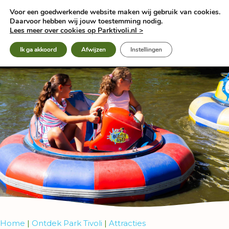
Ga
Voor een goedwerkende website maken wij gebruik van cookies.
naar
Daarvoor hebben wij jouw toestemming nodig.
de
Lees meer over cookies op Parktivoli.nl >
inhoud
Ik ga akkoord
Afwijzen
Instellingen
Home
|
Ontdek Park Tivoli
|
Attracties