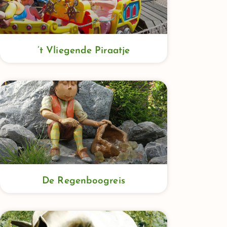
’t Vliegende Piraatje
De Regenboogreis