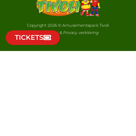
Copyright 2026 © Amusementspark Tivoli
Disclaimer & Privacy verklaring
TICKETS
Wil jij elke maand automatisch kans maken op 2
vrijkaartjes voor Park Tivoli?
Als lid van onze nieuwsbrief, ontvang je niet alleen als eerste
het laatste nieuws, maar je kunt ook gebruik maken van