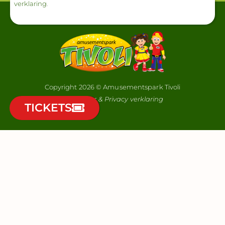
verklaring
.
Copyright 2026 © Amusementspark Tivoli
Disclaimer & Privacy verklaring
TICKETS
Wil jij elke maand automatisch kans maken op 2