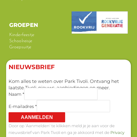
GROEPEN
Kinderfeestje
Schoolreisje
Groepsuitje
NIEUWSBRIEF
Kom alles te weten over Park Tivoli. Ontvang het
laatste Tivoli-nieuws, aanbiedingen en meer.
Naam *
E-mailadres *
AANMELDEN
Door op 'Aanmelden' te klikken meld je je aan voor de
nieuwsbrief van Park Tivoli en ga je akkoord met de
Privacy