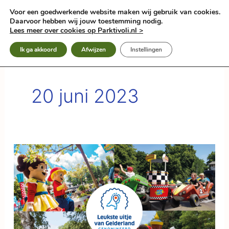
Ga
Voor een goedwerkende website maken wij gebruik van cookies.
naar
Daarvoor hebben wij jouw toestemming nodig.
de
Lees meer over cookies op Parktivoli.nl >
inhoud
Ik ga akkoord
Afwijzen
Instellingen
20 juni 2023
Leukste
Uitje
van
Gelderland