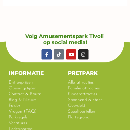
Volg Amusementspark Tivoli
op social media!
F
T
Y
I
a
i
o
n
c
k
u
s
e
t
t
t
b
o
u
a
INFORMATIE
PRETPARK
o
k
b
g
o
e
r
Entreeprijzen
Alle attracties
k
a
Openingstijden
Familie attracties
-
m
Contact & Route
Kinderattracties
f
Blog & Nieuws
Spannend & stoer
Folder
Overdekt
Vragen (FAQ)
Speeltoestellen
Parkregels
Plattegrond
Vacatures
Ledenportaal