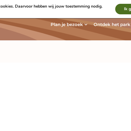
ookies. Daarvoor hebben wij jouw toestemming nodig.
Werken bij
Nieuws
Contact & Rou
Ik 
Open Plan je be
Plan je bezoek
Ontdek het park