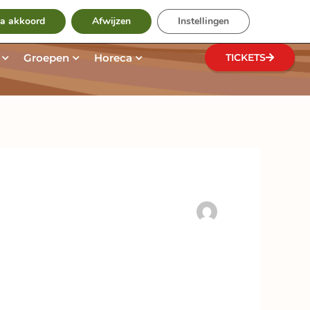
Zoeken
te
ga akkoord
Afwijzen
Instellingen
zoek
Open Ontdek het park
Open Groepen
Open Horeca
Groepen
Horeca
TICKETS